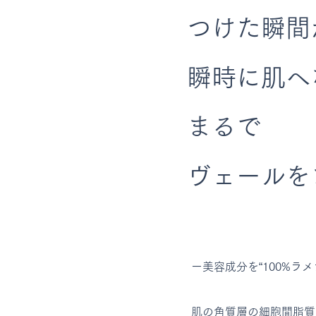
つけた瞬間
瞬時に肌へ
まるで
​
ヴェール
ー美容成分を“100%ラ
肌の角質層の細胞間脂質